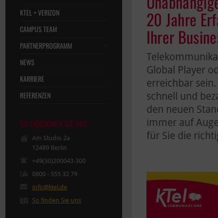
Unabhängige
KTEL + VERIZON
20 Jahre Erf
CAMPUS TEAM
Ihrer Busin
PARTNERPROGRAMM
Telekommunikati
NEWS
Global Player o
KARRIERE
erreichbar sein.
REFERENZEN
schnell und beza
den neuen Stand
immer auf Auge
SO ERREICHEN SIE UNS
für Sie die rich
Am Studio 2a
12489 Berlin
+49(30)200043-300
0800 - 555 32 79
info@ktel.de
So finden Sie uns