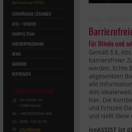
Barrierefreier ÖPNV
EUROPÄISCHE LÖSUNGEN
HOME
/
SMARTE L
KTEL + VERIZON
Barrierefre
CAMPUS TEAM
Für Blinde und s
PARTNERPROGRAMM
Gemäß § 8, Abs.
NEWS
barrierefreier Z
KARRIERE
werden. Echte B
REFERENZEN
abgesenkten Bor
alle Informati
SO ERREICHEN SIE UNS
dies idealerwei
hier. Die Kombi
Am Studio 2a
12489 Berlin
und Echtzeit-Da
+49(30)200043-300
und stellt dies
0800 - 555 32 79
iceASSIST ist d
info@ktel.de