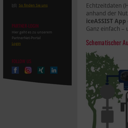
Echtzeitdaten (H
So finden Sie uns
anhand der Nutz
iceASSIST App
PARTNER-LOGIN
Ganz einfach – u
Hier geht es zu unserem
PartnerNet-Portal
Schematischer A
Login
FOLLOW US